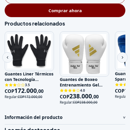
Comprar ahora
Productos relacionados
Guante
Guantes Liner Térmicos
Sparri
con Tecnología
Guantes de Boxeo
Entren
Impermeable y Touch
Entrenamiento Gel
3.5
1
172.000
Genuin
Sc
COP
Absorción de Impactos
COP
,
00
4.0
238.000
COP
,
00
Regular:
Regular:
COP
172.000
,
00
Regular:
COP
238.000
,
00
Información del producto
Los más destacados