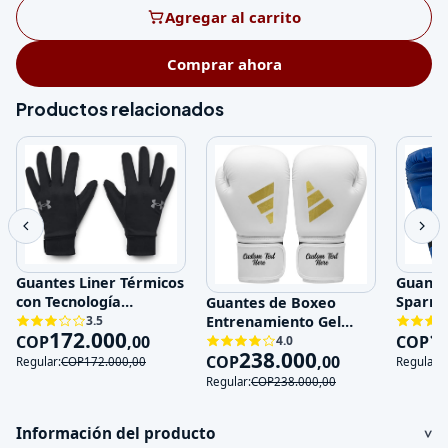
Agregar al carrito
Comprar ahora
Productos relacionados
Guante
Guantes Liner Térmicos
Sparri
con Tecnología
Guantes de Boxeo
Entren
Impermeable y Touch
Entrenamiento Gel
3.5
1
172.000
Genuin
Sc
COP
Absorción de Impactos
COP
,
00
4.0
238.000
COP
,
00
Regular:
Regular:
COP
172.000
,
00
Regular:
COP
238.000
,
00
Información del producto