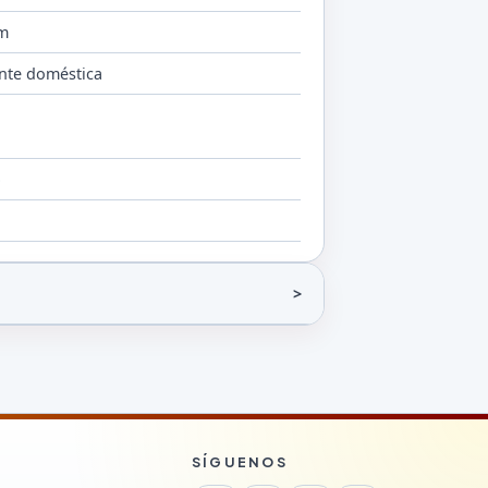
cm
nte doméstica
b
SÍGUENOS