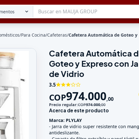
omésticos
/
Para Cocina
/
Cafeteras
/
Cafetera Automática de Goteo y 
Cafetera Automática 
Tu lista
Goteo y Expreso con Ja
Favoritos
Guardados
de Vidrio
3.5
974.000
COP
,
00
Precio regular:
COP
974.000
,
00
Acerca de este producto
Marca: PLYLAY
- Jarra de vidrio super resistente con man
antideslizante.
- Canasta de filtro extraíble y panel táctil p