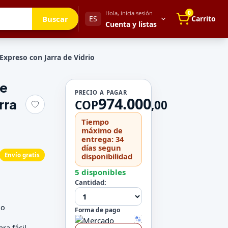
Hola, inicia sesión
0
Buscar
ES
Carrito
Cuenta y listas
Expreso con Jarra de Vidrio
de
Tu cuenta
PRECIO A PAGAR
974.000
rra
Mis direcciones
COP
,
00
 para después
Mis pedidos
Tiempo
Métodos de pago
máximo de
entrega: 34
Mi perfil
días segun
Envío gratis
disponibilidad
Configuración
5 disponibles
Cantidad:
go
Forma de pago
ara fácil