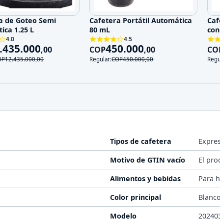
a de Goteo Semi
Cafetera Portátil Automática
Caf
ica 1.25 L
80 mL
con
4.0
4.5
.435.000
450.000
,
00
COP
,
00
CO
OP
12.435.000
,
00
Regular:
COP
450.000
,
00
Regu
Tipos de cafetera
Expres
Motivo de GTIN vacío
El pro
Alimentos y bebidas
Para 
Color principal
Blanc
Modelo
20240