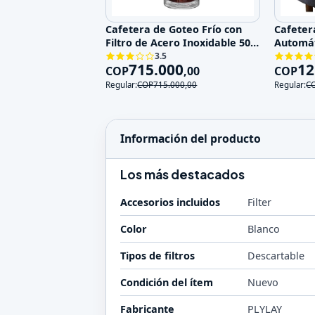
Cafetera de Goteo Frío con
Cafeter
Filtro de Acero Inoxidable 500
Automát
ml
3.5
715.000
12
COP
,
00
COP
Regular:
COP
715.000
,
00
Regular:
C
Información del producto
Los más destacados
Accesorios incluidos
Filter
Color
Blanco
Tipos de filtros
Descartable
Condición del ítem
Nuevo
Fabricante
PLYLAY