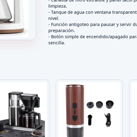
limpieza.
- Tanque de agua con ventana transparente
nivel.
- Función antigoteo para pausar y servir d
preparación.
- Botón simple de encendido/apagado par
 de Goteo y Expreso con Jarra de Vidrio
sencilla.