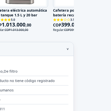
etera eléctrica automática
Cafetera portátil de vacío con
 tanque 1.5 L y 20 bar
batería recargable 200 mL
5.0
3.5
1.013.000
399.000
P
,
00
COP
,
00
lar:
COP
1.013.000
,
00
Regular:
COP
399.000
,
00
o,De filtro
ducto no tiene código registrado
humanos
o
311