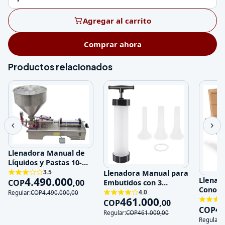
Agregar al carrito
Comprar ahora
Productos relacionados
Llenadora Manual de
Líquidos y Pastas 10-
100ml Acero Inoxida
3.5
Llenadora Manual para
4.490.000
Llenad
COP
,
00
Embutidos con 3
Conos p
Boquillas de Acero Ino
4.0
Regular:
COP
4.490.000
,
00
Eficien
461.000
COP
,
00
4
COP
Regular:
COP
461.000
,
00
Regular: