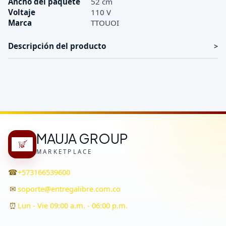
Ancho del paquete
52 cm
Voltaje
110 V
Marca
TTOUOI
Descripción del producto
MAUJA GROUP
MARKETPLACE
☎
+573166539600
✉
soporte@entregalibre.com.co
⏰
Lun - Vie 09:00 a.m. - 06:00 p.m.