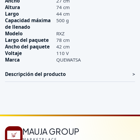
Ancho
27 cm
Altura
74 cm
Largo
44 cm
Capacidad máxima
500 g
de llenado
Modelo
RXZ
Largo del paquete
78 cm
Ancho del paquete
42 cm
Voltaje
110 V
Marca
QUEWATSA
Descripción del producto
MAUJA GROUP
MARKETPLACE