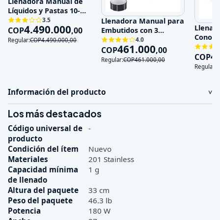
Llenadora Manual de
Líquidos y Pastas 10-
100ml Acero Inoxida
3.5
Llenadora Manual para
4.490.000
Llenad
COP
,
00
Embutidos con 3
Conos p
Boquillas de Acero Ino
4.0
Regular:
COP
4.490.000
,
00
Eficien
461.000
COP
,
00
4
COP
Regular:
COP
461.000
,
00
Regular:
Información del producto
Los más destacados
Código universal de
-
producto
Condición del ítem
Nuevo
Materiales
201 Stainless
Capacidad mínima
1 g
de llenado
Altura del paquete
33 cm
Peso del paquete
46.3 lb
Potencia
180 W