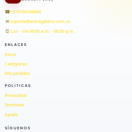
☎
+573166539600
✉
soporte@entregalibre.com.co
⏰
Lun - Vie 09:00 a.m. - 06:00 p.m.
ENLACES
Inicio
Categorias
Mis pedidos
POLITICAS
Privacidad
Terminos
Ayuda
SÍGUENOS