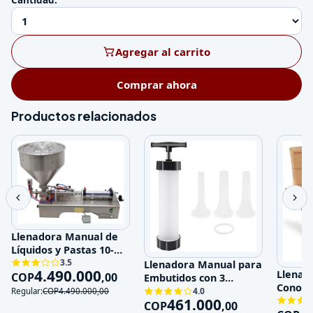
Cantidad:
Agregar al carrito
Comprar ahora
Productos relacionados
Llenadora Manual de
Líquidos y Pastas 10-
100ml Acero Inoxida
3.5
Llenadora Manual para
4.490.000
Llenad
COP
,
00
Embutidos con 3
Conos p
Boquillas de Acero Ino
4.0
Regular:
COP
4.490.000
,
00
Eficien
461.000
COP
,
00