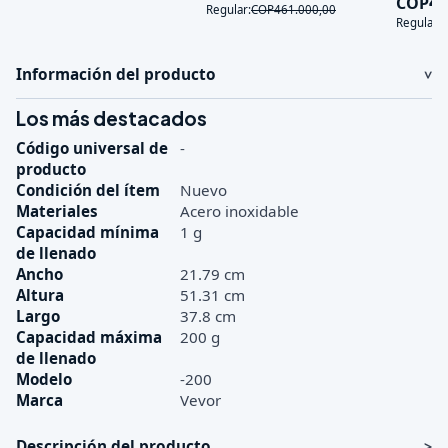
4
COP
Regular:
COP
461.000
,
00
Regular:
Información del producto
Los más destacados
Código universal de
-
producto
Condición del ítem
Nuevo
Materiales
Acero inoxidable
Capacidad mínima
1 g
de llenado
Ancho
21.79 cm
Altura
51.31 cm
Largo
37.8 cm
Capacidad máxima
200 g
de llenado
Modelo
-200
Marca
Vevor
Descripción del producto