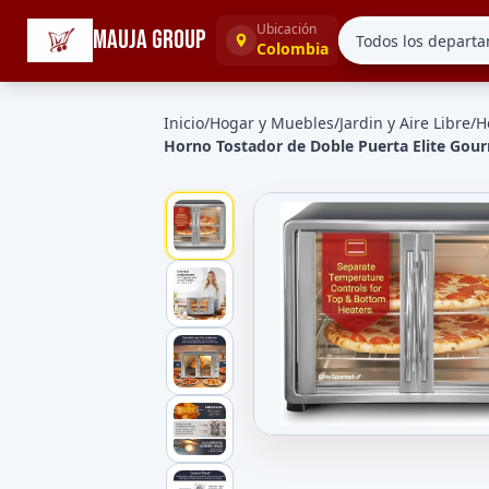
☰
Categorías
Ubicación
MAUJA GROUP
Colombia
Inicio
/
Hogar y Muebles
/
Jardin y Aire Libre
/
H
Horno Tostador de Doble Puerta Elite Gou
Galeria de Horno Tostador de 