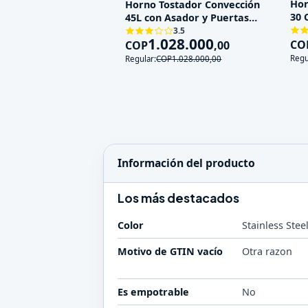
Hor
Horno Tostador Convección
30 
45L con Asador y Puertas
As
Francesas
3.5
1.028.000
CO
COP
,
00
Regu
Regular:
COP
1.028.000
,
00
Información del producto
Los más destacados
Color
Stainless Stee
Motivo de GTIN vacío
Otra razon
Es empotrable
No