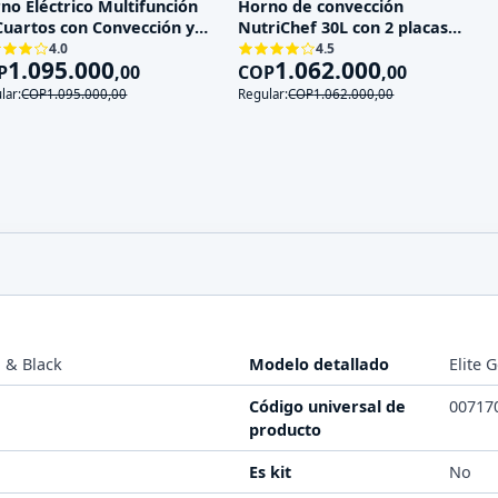
no Eléctrico Multifunción
Horno de convección
Cuartos con Convección y
NutriChef 30L con 2 placas
a
calientes - 1
4.0
4.5
1.095.000
1.062.000
P
,
00
COP
,
00
lar:
COP
1.095.000
,
00
Regular:
COP
1.062.000
,
00
l & Black
Modelo detallado
Elite
Código universal de
00717
producto
Es kit
No