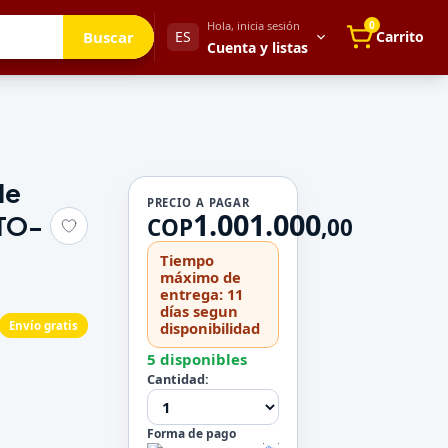
Hola, inicia sesión
0
Buscar
ES
Carrito
Cuenta y listas
Tu cuenta
le
Mis direcciones
PRECIO A PAGAR
1.001.000
ETO-
COP
,
00
 para después
Mis pedidos
Métodos de pago
Tiempo
máximo de
Mi perfil
entrega: 11
Configuración
días segun
Envío gratis
disponibilidad
5 disponibles
Cantidad:
Forma de pago