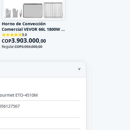
Horno de Convección
Comercial VEVOR 66L 1800W 4
Niveles
5.0
3.903.000
COP
,
00
Regular:
COP
3.903.000
,
00
 Gourmet ETO-4510M
056127567