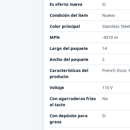
Es oferta nueva
Sí
Condición del ítem
Nuevo
Color principal
Stainless Stee
MPN
-4510 m
Largo del paquete
14
Ancho del paquete
2
Características del
French Door, R
producto
Voltaje
110 V
Con agarraderas frías
No
al tacto
Con depósito para
Sí
grasa