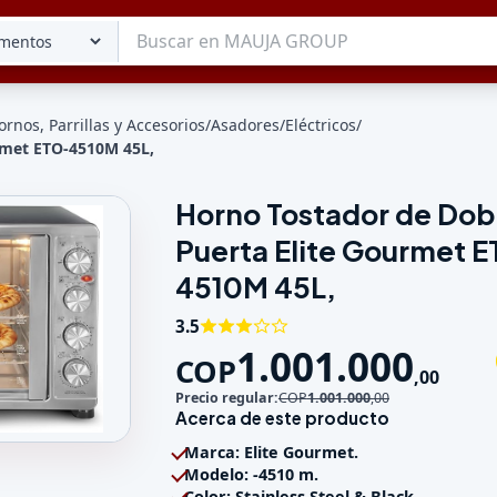
ornos, Parrillas y Accesorios
/
Asadores
/
Eléctricos
/
rmet ETO-4510M 45L,
Tu lista
Horno Tostador de Dob
Favoritos
Puerta Elite Gourmet 
Guardados
4510M 45L,
3.5
1.001.000
COP
,
00
Precio regular:
COP
1.001.000
,
00
Acerca de este producto
Doble Puerta Elite Gourmet ETO-4510M 45L,
Marca: Elite Gourmet.
Modelo: -4510 m.
Color: Stainless Steel & Black.