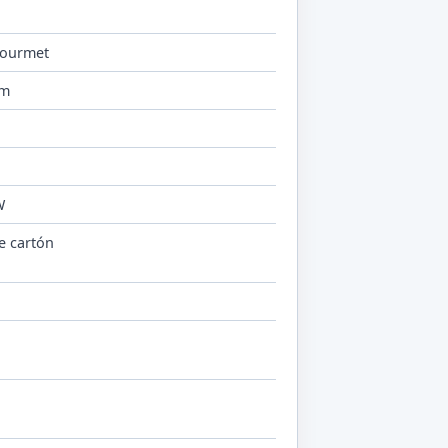
Gourmet
 m
W
e cartón